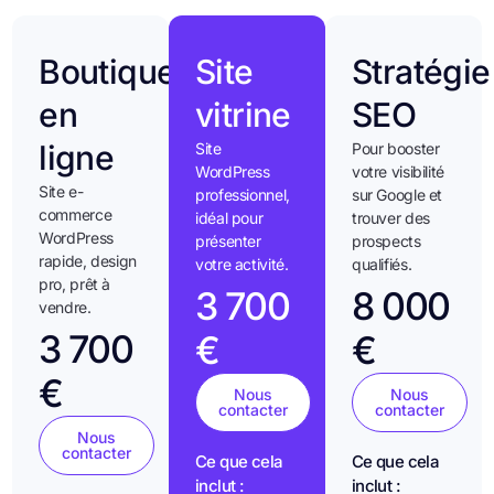
Boutique
Site
Stratégie
en
vitrine
SEO
ligne
Site
Pour booster
WordPress
votre visibilité
Site e-
professionnel,
sur Google et
commerce
idéal pour
trouver des
WordPress
présenter
prospects
rapide, design
votre activité.
qualifiés.
pro, prêt à
3 700
8 000
vendre.
3 700
€
€
€
Nous
Nous
contacter
contacter
Nous
contacter
Ce que cela
Ce que cela
inclut :
inclut :