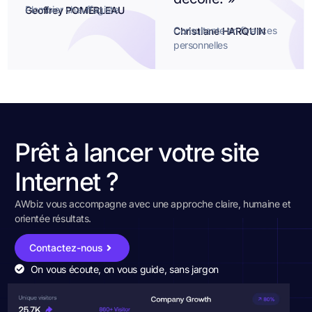
Plombier chauffagiste
Geoffrey POMERLEAU
Consultante en finances
Christiane HARQUIN
personnelles
Prêt à lancer votre site
Internet ?
AWbiz vous accompagne avec une approche claire, humaine et
orientée résultats.
Contactez-nous
On vous écoute, on vous guide, sans jargon