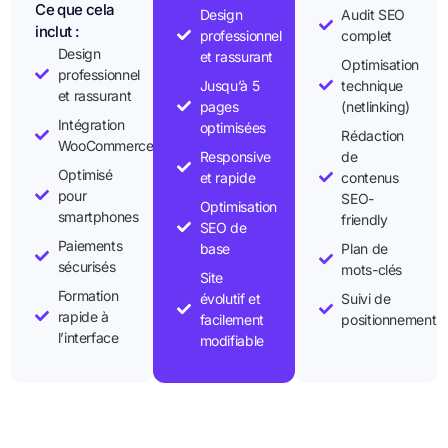
Ce que cela
Design
Audit SEO
inclut :
professionnel
complet
Design
et rassurant
Optimisation
professionnel
Jusqu’à 5
technique
et rassurant
pages
(netlinking)
Intégration
optimisées
Rédaction
WooCommerce
Responsive
de
Optimisé
et rapide
contenus
pour
SEO-
Optimisation
smartphones
friendly
SEO de
Paiements
base
Plan de
sécurisés
mots-clés
Site
Formation
évolutif et
Suivi de
rapide à
facilement
positionnement
l’interface
modifiable