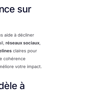
nce sur
s aide à décliner
il,
réseaux sociaux
,
elines
claires pour
tte cohérence
méliore votre impact.
dèle à