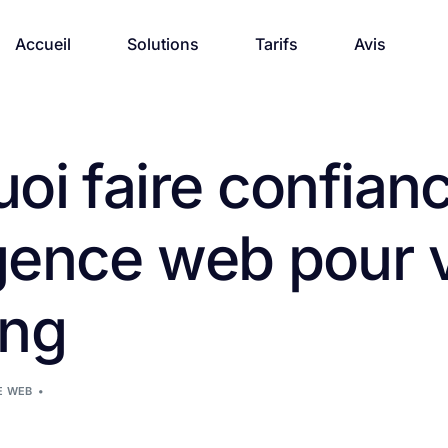
Accueil
Solutions
Tarifs
Avis
oi faire confian
gence web pour v
ing
E WEB