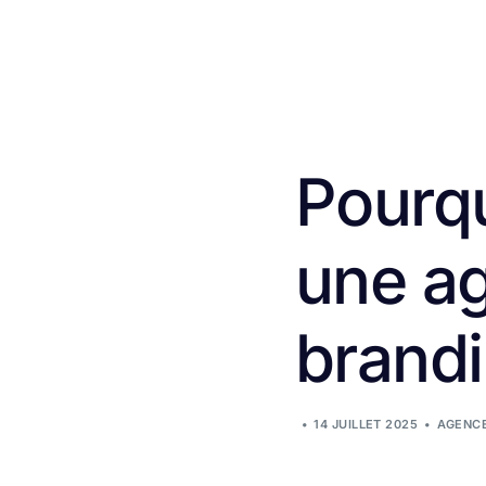
Pourqu
une a
brand
14 JUILLET 2025
AGENC