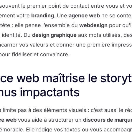
souvent le premier point de contact entre vous et vos
itement votre
branding
. Une
agence web
ne se conte
-tête : elle pense l’ensemble du
webdesign
pour qu’il
 identité. Du
design graphique
aux mots utilisés, des
 incarner vos valeurs et donner une première impress
 pour fidéliser et convaincre.
e web maîtrise le storyte
nus impactants
 limite pas à des éléments visuels : c’est aussi le ré
ce web
vous aide à structurer un
discours de marqu
 mémorable. Elle rédige vos textes ou vous accompag