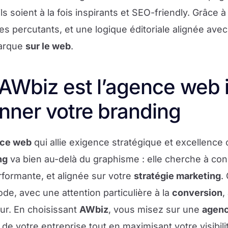
s soient à la fois inspirants et SEO-friendly. Grâce à
s percutants, et une logique éditoriale alignée ave
marque
sur le web
.
AWbiz est l’agence web 
nner votre branding
ce web
qui allie exigence stratégique et excellence 
ng
va bien au-delà du graphisme : elle cherche à co
rformante, et alignée sur votre
stratégie marketing
.
ode, avec une attention particulière à la
conversion
,
eur. En choisissant
AWbiz
, vous misez sur une
agenc
de votre entreprise tout en maximisant votre visibili