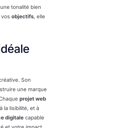
 une tonalité bien
c vos
objectifs
, elle
idéale
créative. Son
nstruire une marque
 Chaque
projet web
 à la lisibilité, et à
e digitale
capable
té et votre impact