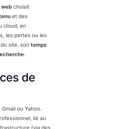
 web
choisit
tenu
et des
u cloud, en
s, les pertes ou les
 du site, son
temps
recherche
.
ices de
e Gmail ou Yahoo.
ofessionnel, lié au
nfrastructure (via des