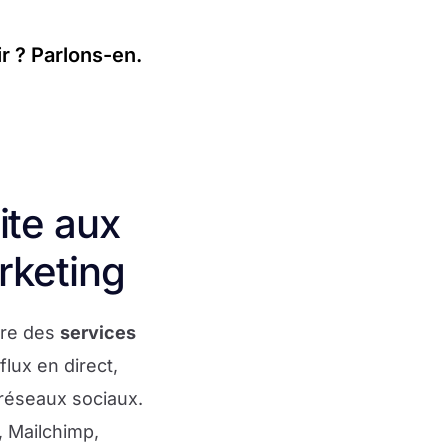
r ? Parlons-en.
ite aux
rketing
gre des
services
lux en direct,
réseaux sociaux.
 Mailchimp,