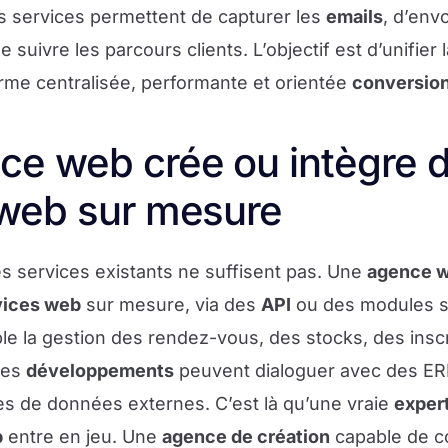
 services permettent de capturer les
emails
, d’en
de suivre les parcours clients. L’objectif est d’unifier 
rme centralisée, performante et orientée
conversio
ce web crée ou intègre 
 web sur mesure
es services existants ne suffisent pas. Une
agence 
vices web
sur mesure, via des
API
ou des modules s
e la gestion des rendez-vous, des stocks, des inscr
 Ces
développements
peuvent dialoguer avec des ERP
es de données externes. C’est là qu’une vraie
exper
b
entre en jeu. Une
agence de création
capable de co