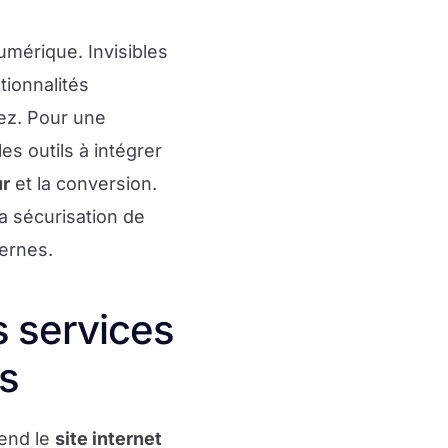
mérique. Invisibles
tionnalités
sez. Pour une
es outils à intégrer
ur
et la conversion.
la sécurisation de
ternes.
 services
és
 rend le
site internet