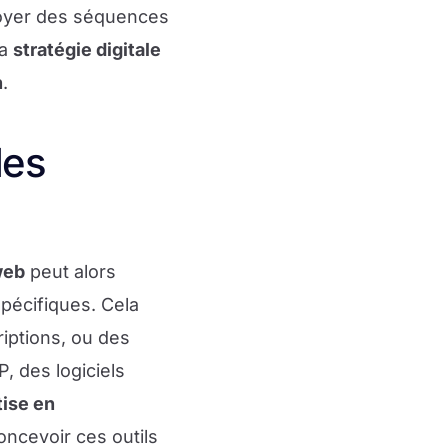
voyer des séquences
la
stratégie digitale
n
.
des
web
peut alors
pécifiques. Cela
iptions, ou des
, des logiciels
tise en
ncevoir ces outils