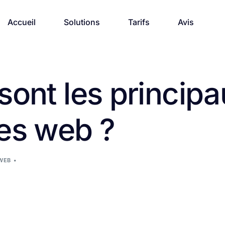
Accueil
Solutions
Tarifs
Avis
sont les princip
es web ?
WEB