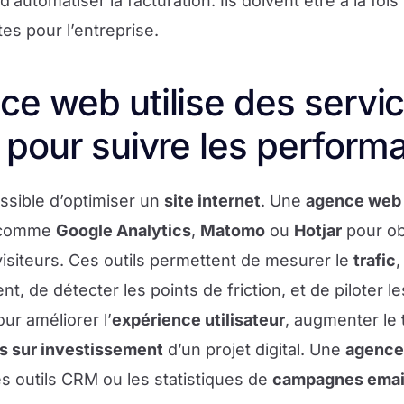
automatiser la facturation. Ils doivent être à la foi
stes pour l’entreprise.
e web utilise des servi
 pour suivre les perform
sible d’optimiser un
site internet
. Une
agence web
comme
Google Analytics
,
Matomo
ou
Hotjar
pour ob
siteurs. Ces outils permettent de mesurer le
trafic
,
t, de détecter les points de friction, et de piloter l
our améliorer l’
expérience utilisateur
, augmenter le
s sur investissement
d’un projet digital. Une
agence 
s outils CRM ou les statistiques de
campagnes emai