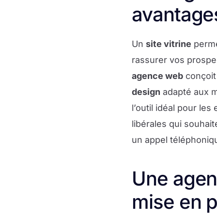
avantages
Un
site vitrine
permet
rassurer vos prospec
agence web
conçoit
design
adapté aux m
l’outil idéal pour le
libérales qui souhai
un appel téléphoniq
Une agen
mise en p