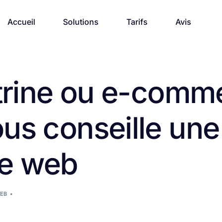
Accueil
Solutions
Tarifs
Avis
itrine ou e-comm
us conseille une
e web
EB