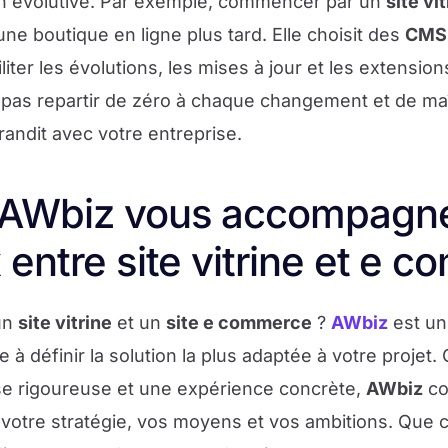
n évolutive. Par exemple, commencer par un
site vi
 une boutique en ligne plus tard. Elle choisit des
CMS
liter les évolutions, les mises à jour et les extension
pas repartir de zéro à chaque changement et de maî
andit avec votre entreprise.
 AWbiz vous accompagne
 entre site vitrine et e 
un
site vitrine
et un
site e commerce
?
AWbiz
est u
 à définir la solution la plus adaptée à votre projet
yse rigoureuse et une expérience concrète,
AWbiz
co
votre stratégie, vos moyens et vos ambitions. Que c