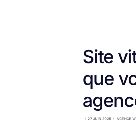
Site v
que vo
agenc
27 JUIN 2025
AGENCE W