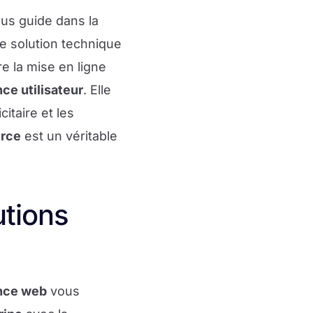
us guide dans la
re solution technique
re la mise en ligne
ce utilisateur
. Elle
icitaire et les
erce
est un véritable
utions
nce web
vous